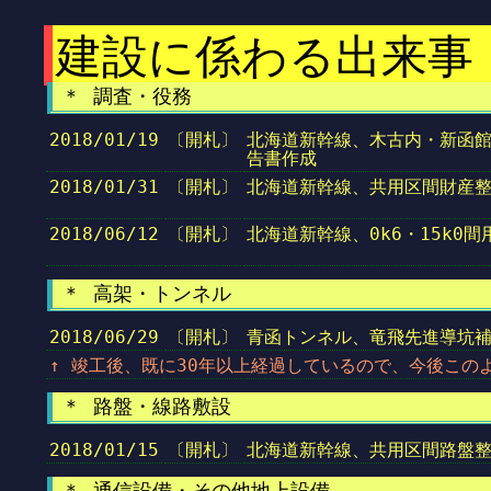
建設に係わる出来事〔
＊ 調査・役務
2018/01/19
〔開札〕
北海道新幹線、木古内・新函
告書作成
2018/01/31
〔開札〕
北海道新幹線、共用区間財産
2018/06/12
〔開札〕
北海道新幹線、0k6・15k0
＊ 高架・トンネル
2018/06/29
〔開札〕
青函トンネル、竜飛先進導坑
↑ 竣工後、既に30年以上経過しているので、今後この
＊ 路盤・線路敷設
2018/01/15
〔開札〕
北海道新幹線、共用区間路盤
＊ 通信設備・その他地上設備