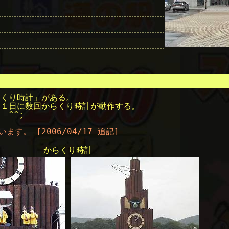
らくり時計」がある。
、１日に数回からくり時計が動作する。
 ^^;
ます。 [2006/04/17 追記]
からくり時計