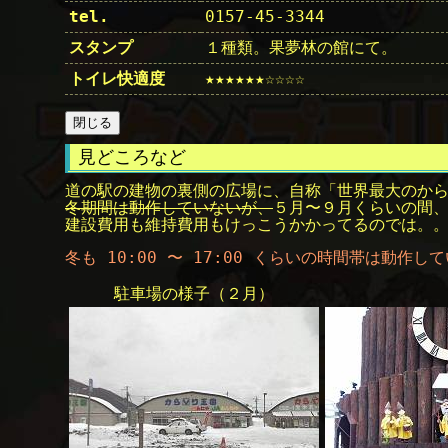
tel.
0157-45-3344
スタンプ
１種類。果夢林の館にて。
トイレ快適度
★★★★★★☆☆☆☆
見どころなど
道の駅の建物の裏側の広場に、自称「世界最大のか
冬期間は動作していないが、
５月〜９月くらいの間
建設費用も維持費用もけっこうかかってるのでは。。
冬も 10:00 〜 17:00 くらいの時間帯は動作してい
駐車場の様子（２月）