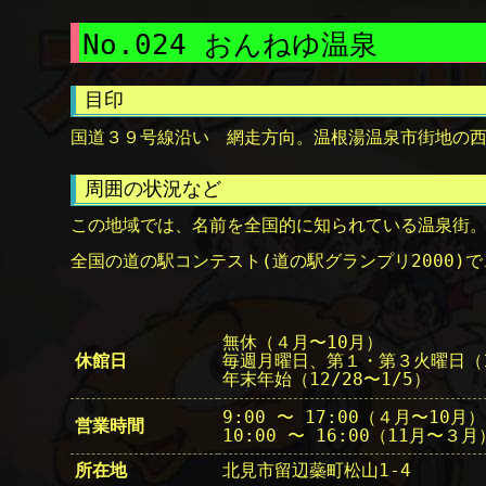
No.024 おんねゆ温泉
目印
国道３９号線沿い 網走方向。温根湯温泉市街地の
周囲の状況など
この地域では、名前を全国的に知られている温泉街
全国の道の駅コンテスト(道の駅グランプリ2000)
無休（４月〜10月）
休館日
毎週月曜日、第１・第３火曜日（
年末年始（12/28〜1/5）
9:00 〜 17:00（４月〜10月）
営業時間
10:00 〜 16:00（11月〜３月
所在地
北見市留辺蘂町松山1-4