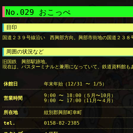
No.029 おこっぺ
目印
国道２３９号線沿い 西興部方向。興部市街地の国道２３８号
周囲の状況など
旧国鉄 興部駅跡地。
現在は、バスターミナルと兼用になっていて、鉄道資料館も
休館日
年末年始（12/31 〜 1/5）
9:00 〜 18:00（５月〜10月）
営業時間
9:00 〜 17:00（11月〜４月）
所在地
紋別郡興部町幸町
tel.
0158-82-2385