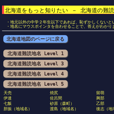
北海道をもっと知りたい － 北海道の難読
・地元以外の中学２年生以下であれば、恥ずかしくないと
・地名にマウスポインタを合わせることで、答えがわかり
北海道地図のページに戻る
北海道難読地名 Level 1
北海道難読地名 Level 3
北海道難読地名 Level 4
北海道難読地名 Level 5
天売
焼尻
留萌
伊達
佐呂間
興部
七飯
砂原（森町）
乙部
胆振（地域名）
渡島（地域名）
後志（地