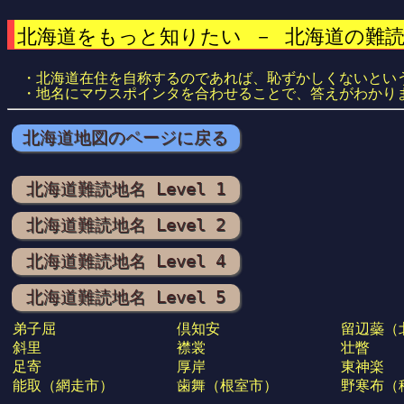
北海道をもっと知りたい － 北海道の難読
・北海道在住を自称するのであれば、恥ずかしくないとい
・地名にマウスポインタを合わせることで、答えがわかり
北海道地図のページに戻る
北海道難読地名 Level 1
北海道難読地名 Level 2
北海道難読地名 Level 4
北海道難読地名 Level 5
弟子屈
倶知安
留辺蘂（
斜里
襟裳
壮瞥
足寄
厚岸
東神楽
能取（網走市）
歯舞（根室市）
野寒布（