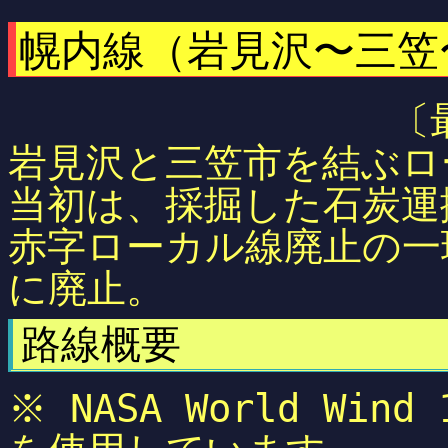
幌内線（岩見沢〜三笠
〔
岩見沢と三笠市を結ぶロ
当初は、採掘した石炭運
赤字ローカル線廃止の一環で
に廃止。
路線概要
※ NASA World Wi