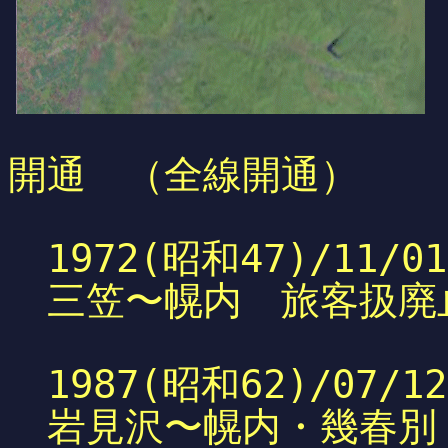
開通 （全線開通）
1972(昭和47)/11/01
三笠〜幌内 旅客扱廃
1987(昭和62)/07/12
岩見沢〜幌内・幾春別